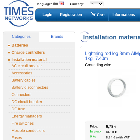
language:
Currency:
LogIn
Registration
Informations
Cart
Installation materi
Categories
Brands
Batteries
Charge controllers
Lightning rod log 8mm AlM
1kg=7.40m
Installation material
Grounding wire
AC circuit breaker
Accessories
Battery cables
Battery disconnectors
Connectors
DC circuit breaker
DC fuse
Energy managers
Fire switches
6,78
Price:
€
Flexible conductors
In stock
RP: 0 €
6 kg
Fuses
8,34 € (with VAT)