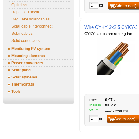
Optimizers
kg
(Add to cart)
Rapid shutdown
Regulator solar cables
Solar cable interconnect
Wire CYKY 3x2,5 CYKY-J
Solar cables
CYKY cables are among the
Solid conductors
Monitoring PV system
Mounting elements
Power converters
Solar panel
Solar systems
Thermostats
Tools
0,97
Price:
€
In stock
RP: 0 €
99+ m
1,19 € (with VAT)
m
(Add to cart)