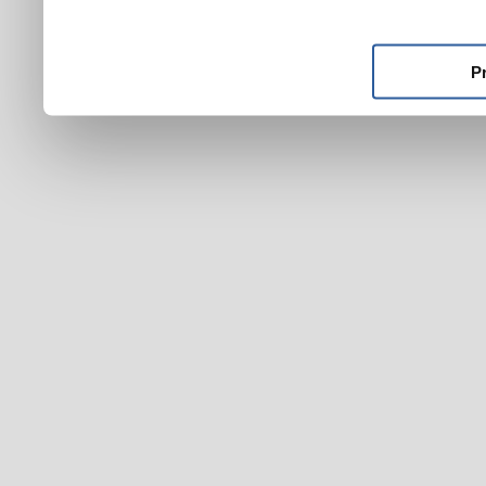
ktoré ste im poskytli alebo
používali ich služby.
P