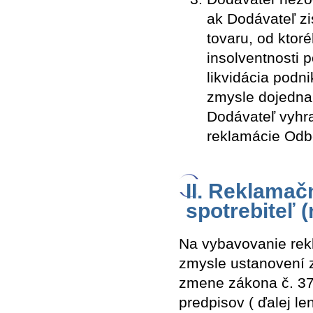
ak Dodávateľ zi
tovaru, od ktor
insolventnosti 
likvidácia podn
zmysle dojedna
Dodávateľ vyhr
reklamácie Odbe
II. Reklamač
spotrebiteľ 
Na vybavovanie rekl
zmysle ustanovení z
zmene zákona č. 37
predpisov ( ďalej l