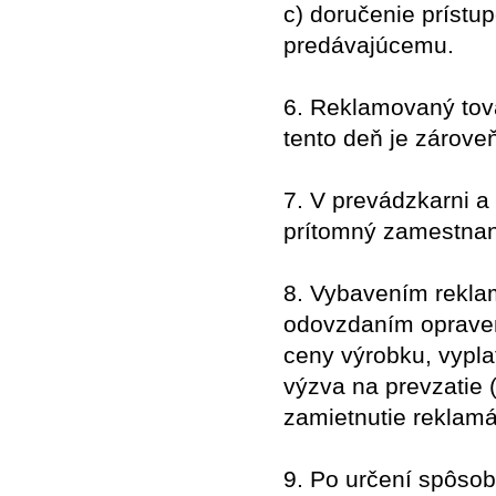
c) doručenie prístu
predávajúcemu.
6. Reklamovaný tova
tento deň je zárov
7. V prevádzkarni a
prítomný zamestnan
8. Vybavením rekla
odovzdaním opraven
ceny výrobku, vypla
výzva na prevzatie
zamietnutie reklamá
9. Po určení spôsob