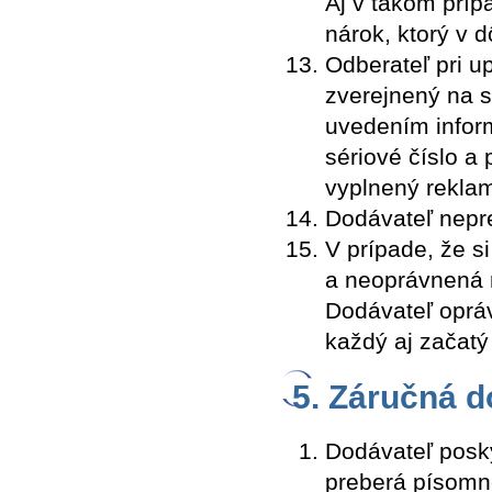
Aj v takom príp
nárok, ktorý v 
Odberateľ pri u
zverejnený na s
uvedením inform
sériové číslo a
vyplnený reklam
Dodávateľ nepre
V prípade, že 
a neoprávnená r
Dodávateľ oprá
každý aj začatý
5. Záručná 
Dodávateľ posky
preberá písomn