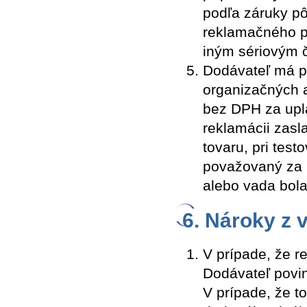
podľa záruky pô
reklamačného p
iným sériovým 
Dodávateľ má p
organizačných 
bez DPH za upla
reklamácii zas
tovaru, pri tes
považovaný za p
alebo vada bol
6. Nároky z 
V prípade, že r
Dodávateľ povin
V prípade, že t