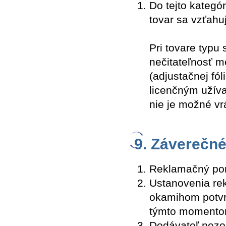
Do tejto kategór
tovar sa vzťahu
Pri tovare typu
nečitateľnosť 
(adjustačnej fól
licenčným užíva
nie je možné vr
9. Záverečn
Reklamačný por
Ustanovenia re
okamihom potvr
týmto momentom
Dodávateľ nezo