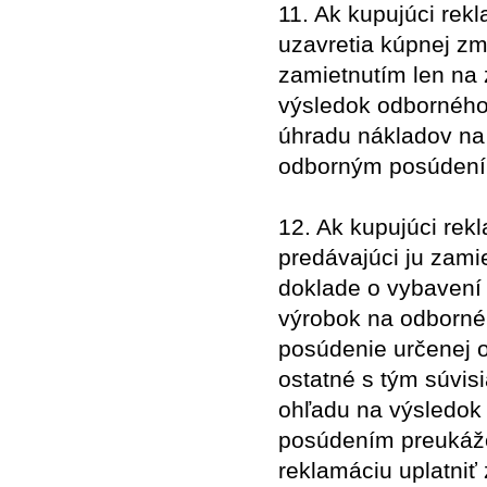
11. Ak kupujúci rek
uzavretia kúpnej zm
zamietnutím len na
výsledok odbornéh
úhradu nákladov na 
odborným posúden
12. Ak kupujúci rek
predávajúci ju zamie
doklade o vybavení
výrobok na odborné
posúdenie určenej 
ostatné s tým súvis
ohľadu na výsledok
posúdením preukáž
reklamáciu uplatni