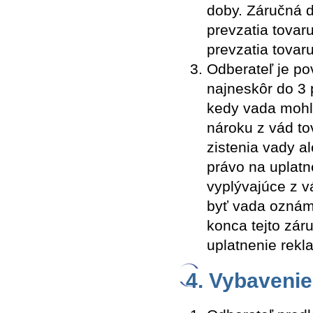
doby. Záručná 
prevzatia tovar
prevzatia tovar
Odberateľ je po
najneskôr do 3 
kedy vada mohla 
nároku z vád to
zistenia vady a
právo na uplatn
vyplývajúce z v
byť vada oznám
konca tejto zár
uplatnenie rekl
4. Vybavenie