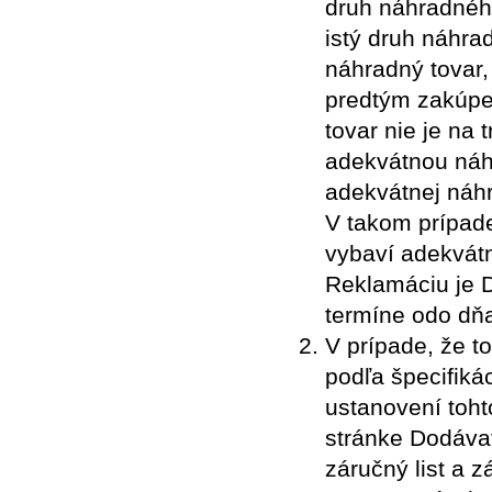
druh náhradného
istý druh náhra
náhradný tovar,
predtým zakúpe
tovar nie je na
adekvátnou náh
adekvátnej náh
V takom prípade
vybaví adekvát
Reklamáciu je 
termíne odo dňa
V prípade, že t
podľa špecifiká
ustanovení toh
stránke Dodávat
záručný list a 