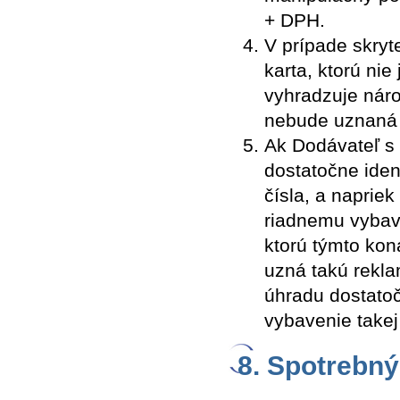
+ DPH.
V prípade skryt
karta, ktorú nie
vyhradzuje náro
nebude uznaná
Ak Dodávateľ s 
dostatočne iden
čísla, a napriek
riadnemu vybav
ktorú týmto kon
uzná takú rekla
úhradu dostato
vybavenie takej
8. Spotrebný