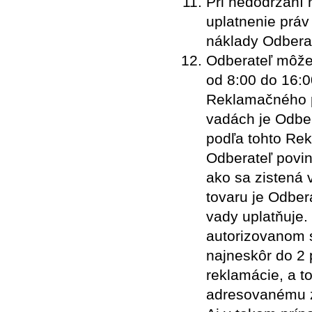
Pri nedodržaní 
uplatnenie práv
náklady Odbera
Odberateľ môže
od 8:00 do 16:0
Reklamačného p
vadách je Odbe
podľa tohto Re
Odberateľ povin
ako sa zistená
tovaru je Odber
vady uplatňuje.
autorizovanom 
najneskôr do 2 
reklamácie, a t
adresovanému z