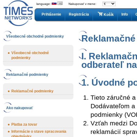
language:
Nakupovať v mene:
Prihlásenie
Registrácia
Info
Košík
Reklamačné
Všeobecné obchodné podmienky
Všeobecné obchodné
I. Reklamač
podmienky
odberateľ n
Reklamačné podmienky
1. Úvodné p
Reklamačné podmienky
Tieto záručné 
Dodávateľom a
Ako nakupovať
podmienky (VO
Vzťah medzi Do
Platba za tovar
reklamácií spr
Informácie o stave spracovania
objednávky