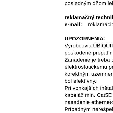
posledným dňom leho
reklamačný techn
e-mail:
reklamacie
UPOZORNENIA:
Výrobcovia UBIQUIT
poškodené prepätí
Zariadenie je treba
elektrostatickému p
korektným uzemnení
bol efektívny.
Pri vonkajších inšta
kabeláž min. Cat5E 
nasadenie ethernet
Prípadným nerešpek