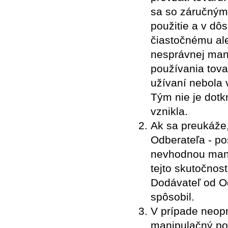
sa so záručným
použitie a v dô
čiastočnému al
nesprávnej man
používania tova
užívaní nebola 
Tým nie je dotk
vznikla.
Ak sa preukáže
Odberateľa - p
nevhodnou manip
tejto skutočnos
Dodávateľ od O
spôsobil.
V prípade neopr
manipulačný po