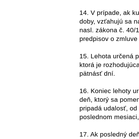
14. V prípade, ak k
doby, vzťahujú sa n
nasl. zákona č. 40/
predpisov o zmluve 
15. Lehota určená p
ktorá je rozhodujúc
pätnásť dní.
16. Koniec lehoty u
deň, ktorý sa pome
pripadá udalosť, od 
poslednom mesiaci, 
17. Ak posledný deň