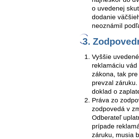
o uvedenej skut
dodanie väčšieh
neoznámil podľ
3. Zodpovedn
Vyššie uvedené 
reklamáciu vád
zákona, tak pre
prevzal záruku.
doklad o zaplat
Práva zo zodpov
zodpovedá v zm
Odberateľ upla
prípade reklamá
záruku, musia 