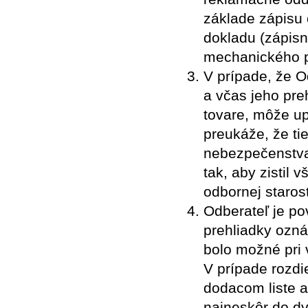
základe zápisu
dokladu (zápisn
mechanického p
V prípade, že O
a včas jeho pr
tovare, môže up
preukáže, že ti
nebezpečenstva
tak, aby zistil 
odbornej starost
Odberateľ je p
prehliadky oznám
bolo možné pri v
V prípade rozdi
dodacom liste 
najneskôr do d