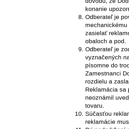
dôvodu, že Dod
konanie upozorn
Odberateľ je po
mechanickému p
zasielať reklam
obaloch a pod.
Odberateľ je zo
vyznačených na 
písomne do troc
Zamestnanci Do
rozdielu a zasl
Reklamácia sa 
neoznámil uvede
tovaru.
Súčasťou rekla
reklamácie musí