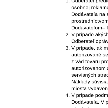
Odberateľ predl
osobnej reklamá
Dodávateľa na a
prostredníctvom
Dodávateľom– fa
V prípade akých
Odberateľ oprá
V prípade, ak m
autorizované se
z vád tovaru pr
autorizovanom 
servisných stre
Náklady súvisia
miesta vybaven
V prípade podm
Dodávateľa. V 