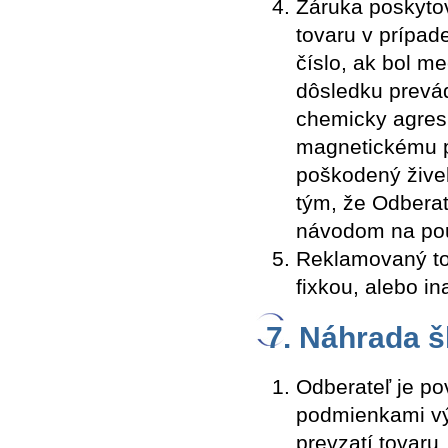
Záruka poskytov
tovaru v prípa
číslo, ak bol m
dôsledku prevá
chemicky agresí
magnetickému p
poškodený žive
tým, že Odberat
návodom na pou
Reklamovaný to
fixkou, alebo i
7. Náhrada 
Odberateľ je p
podmienkami výr
prevzatí tovaru