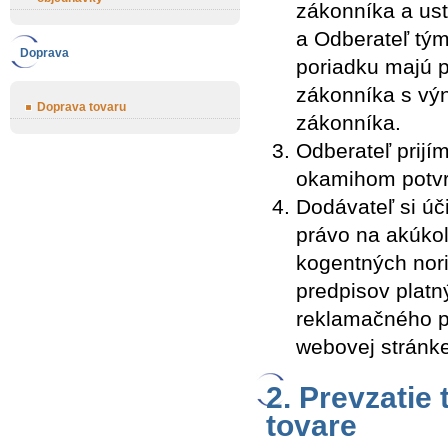
zákonníka a us
a Odberateľ tý
Doprava
poriadku majú 
zákonníka s vý
Doprava tovaru
zákonníka.
Odberateľ prij
okamihom potvr
Dodávateľ si ú
právo na akúko
kogentných nor
predpisov plat
reklamačného po
webovej stránk
2. Prevzatie
tovare