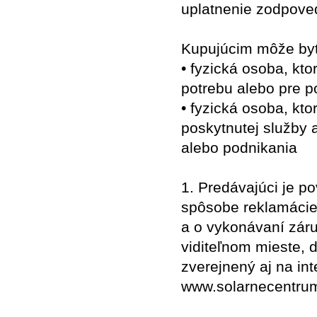
uplatnenie zodpove
Kupujúcim môže by
• fyzická osoba, kt
potrebu alebo pre p
• fyzická osoba, kt
poskytnutej služby 
alebo podnikania
1. Predávajúci je p
spôsobe reklamácie 
a o vykonávaní zár
viditeľnom mieste,
zverejnený aj na in
www.solarnecentrum