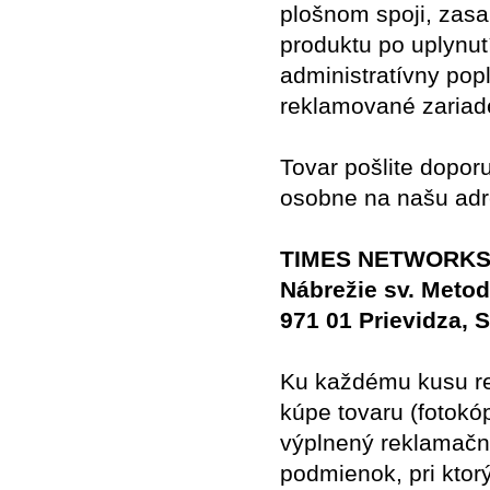
plošnom spoji, zas
produktu po uplynut
administratívny po
reklamované zariad
Tovar pošlite dopor
osobne na našu adr
TIMES NETWORKS s
Nábrežie sv. Metod
971 01 Prievidza, 
Ku každému kusu re
kúpe tovaru (fotokóp
výplnený reklamačn
podmienok, pri ktor