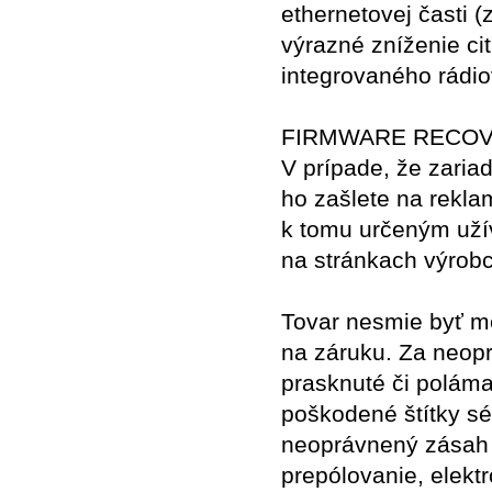
ethernetovej časti 
výrazné zníženie ci
integrovaného rádi
FIRMWARE RECOVERY
V prípade, že zaria
ho zašlete na reklam
k tomu určeným užív
na stránkach výrob
Tovar nesmie byť me
na záruku. Za neop
prasknuté či poláma
poškodené štítky sé
neoprávnený zásah d
prepólovanie, elektr