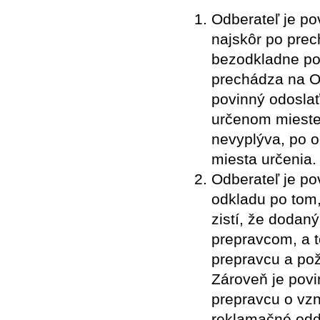
Odberateľ je po
najskôr po prec
bezodkladne po
prechádza na O
povinný odoslať
určenom mieste
nevyplýva, po 
miesta určenia.
Odberateľ je po
odkladu po tom,
zistí, že dodan
prepravcom, a t
prepravcu a pož
Zároveň je pov
prepravcu o vzn
reklamačné odd