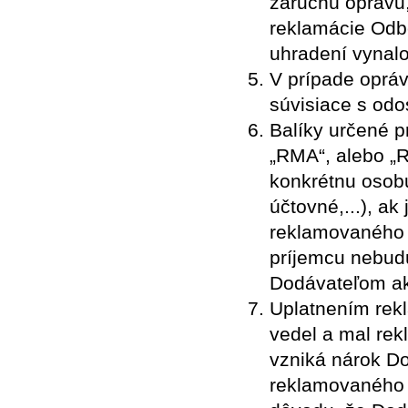
záručnú opravu
reklamácie Odbe
uhradení vynal
V prípade oprá
súvisiace s odo
Balíky určené 
„RMA“, alebo „
konkrétnu osobu
účtovné,...), ak
reklamovaného 
príjemcu nebud
Dodávateľom a
Uplatnením rekl
vedel a mal rek
vzniká nárok D
reklamovaného t