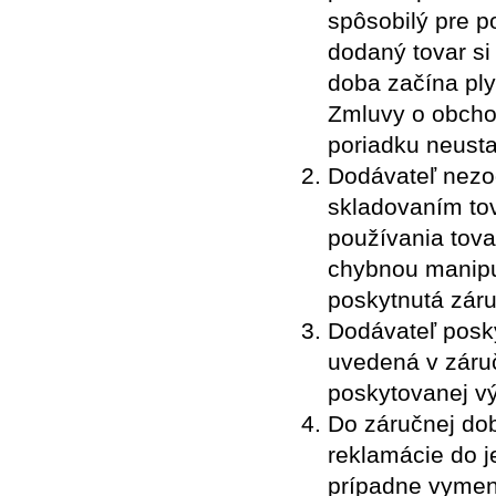
spôsobilý pre p
dodaný tovar si
doba začína ply
Zmluvy o obcho
poriadku neusta
Dodávateľ nez
skladovaním tov
používania tov
chybnou manipu
poskytnutá záru
Dodávateľ posky
uvedená v záruč
poskytovanej v
Do záručnej dob
reklamácie do 
prípadne vymen