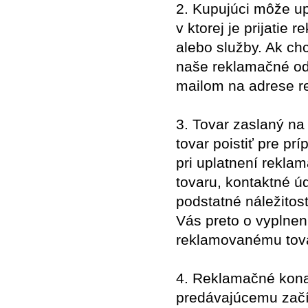
2. Kupujúci môže u
v ktorej je prijati
alebo služby. Ak ch
naše reklamačné odd
mailom na adrese re
3. Tovar zaslaný n
tovar poistiť pre p
pri uplatnení rekl
tovaru, kontaktné úd
podstatné náležitos
Vás preto o vyplnen
reklamovanému tova
4. Reklamačné konan
predávajúcemu začí