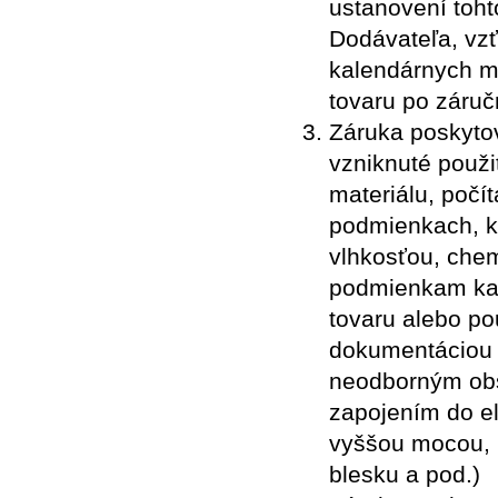
ustanovení toh
Dodávateľa, vzť
kalendárnych m
tovaru po záruč
Záruka poskyto
vzniknuté použ
materiálu, počí
podmienkach, k
vlhkosťou, che
podmienkam kan
tovaru alebo po
dokumentáciou 
neodborným obs
zapojením do el
vyššou mocou, 
blesku a pod.)