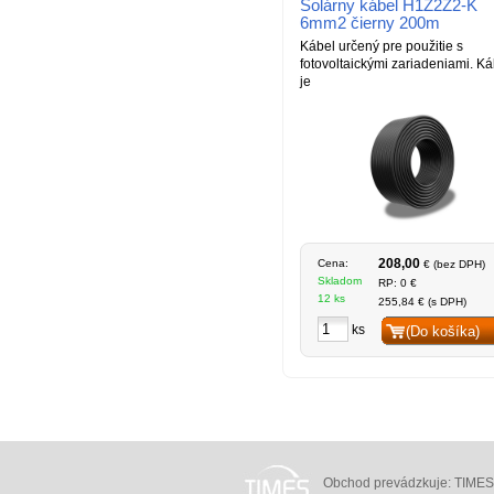
Solárny kábel H1Z2Z2-K
6mm2 čierny 200m
Kábel určený pre použitie s
fotovoltaickými zariadeniami. Ká
je
208,00
Cena:
€ (bez DPH)
Skladom
RP: 0 €
12 ks
255,84 € (s DPH)
ks
(Do košíka)
Obchod prevádzkuje: TIMES N