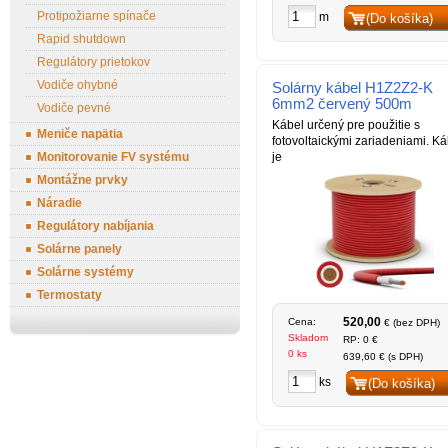
Protipožiarne spínače
m
(Do košíka)
Rapid shutdown
Regulátory prietokov
Vodiče ohybné
Solárny kábel H1Z2Z2-K
6mm2 červený 500m
Vodiče pevné
Kábel určený pre použitie s
Meniče napätia
fotovoltaickými zariadeniami. Ká
Monitorovanie FV systému
je
Montážne prvky
Náradie
Regulátory nabíjania
Solárne panely
Solárne systémy
Termostaty
520,00
Cena:
€ (bez DPH)
Skladom
RP: 0 €
0 ks
639,60 € (s DPH)
ks
(Do košíka)