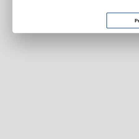
ktoré ste im poskytli alebo
používali ich služby.
P