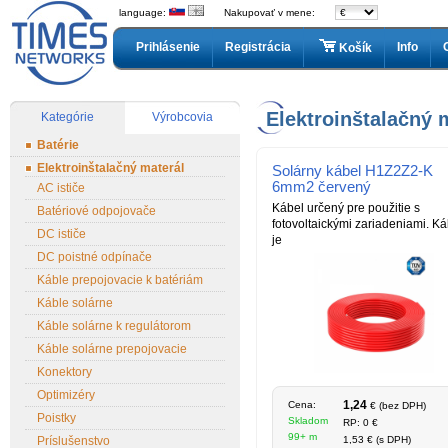
language:
Nakupovať v mene:
Prihlásenie
Registrácia
Info
Košík
Elektroinštalačný 
Kategórie
Výrobcovia
Batérie
Elektroinštalačný materál
Solárny kábel H1Z2Z2-K
6mm2 červený
AC ističe
Kábel určený pre použitie s
Batériové odpojovače
fotovoltaickými zariadeniami. Ká
DC ističe
je
DC poistné odpínače
Káble prepojovacie k batériám
Káble solárne
Káble solárne k regulátorom
Káble solárne prepojovacie
Konektory
Optimizéry
1,24
Cena:
€ (bez DPH)
Poistky
Skladom
RP: 0 €
99+ m
Príslušenstvo
1,53 € (s DPH)