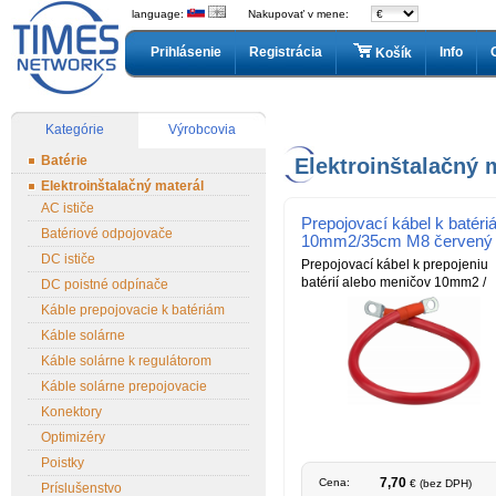
language:
Nakupovať v mene:
Prihlásenie
Registrácia
Info
Košík
Kategórie
Výrobcovia
Batérie
Elektroinštalačný 
Elektroinštalačný materál
AC ističe
Prepojovací kábel k batér
Batériové odpojovače
10mm2/35cm M8 červený
DC ističe
Prepojovací kábel k prepojeniu
batérií alebo meničov 10mm2 /
DC poistné odpínače
Káble prepojovacie k batériám
Káble solárne
Káble solárne k regulátorom
Káble solárne prepojovacie
Konektory
Optimizéry
Poistky
7,70
Cena:
€ (bez DPH)
Príslušenstvo