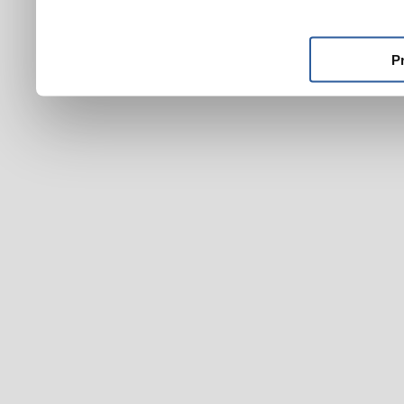
ktoré ste im poskytli alebo
používali ich služby.
P