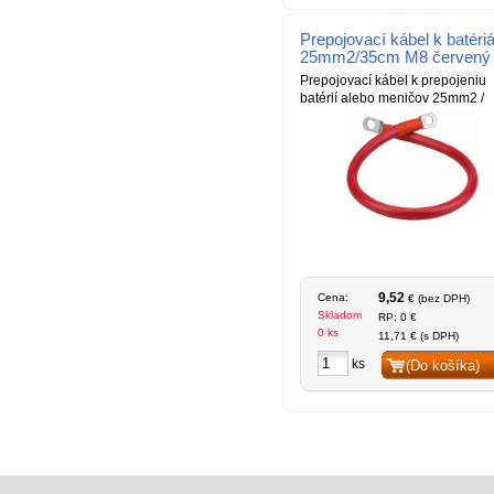
Prepojovací kábel k batér
25mm2/35cm M8 červený
Prepojovací kábel k prepojeniu
batérií alebo meničov 25mm2 /
9,52
Cena:
€ (bez DPH)
Skladom
RP: 0 €
0 ks
11,71 € (s DPH)
ks
(Do košíka)