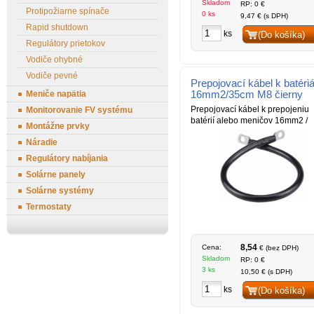
Skladom
RP: 0 €
Protipožiarne spínače
0 ks
9,47 € (s DPH)
Rapid shutdown
ks
(Do košíka)
Regulátory prietokov
Vodiče ohybné
Vodiče pevné
Prepojovací kábel k batér
16mm2/35cm M8 čierny
Meniče napätia
Prepojovací kábel k prepojeniu
Monitorovanie FV systému
batérií alebo meničov 16mm2 /
Montážne prvky
Náradie
Regulátory nabíjania
Solárne panely
Solárne systémy
Termostaty
8,54
Cena:
€ (bez DPH)
Skladom
RP: 0 €
3 ks
10,50 € (s DPH)
ks
(Do košíka)