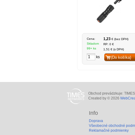
1,23
Cena:
€ (bez DPH)
Skladom
RP: 0 €
99+ ks
1,51 € (s DPH)
ks
(Do košíka)
Obchod prevádzkuje: TIMES N
Created by © 2026
WebCreat
Info
Doprava
Všeobecné obchodné podm
Reklamačné podmienky