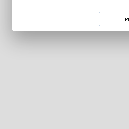
ktoré ste im poskytli alebo
používali ich služby.
P