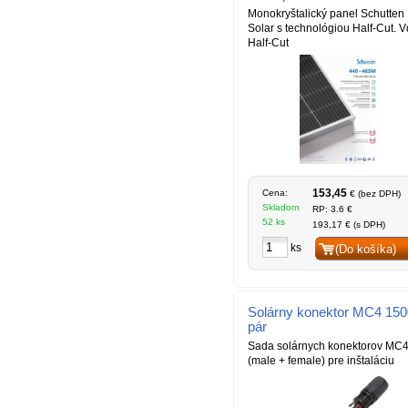
Monokryštalický panel Schutten
Solar s technológiou Half-Cut. 
Half-Cut
153,45
Cena:
€ (bez DPH)
Skladom
RP: 3.6 €
52 ks
193,17 € (s DPH)
ks
(Do košíka)
Solárny konektor MC4 150
pár
Sada solárnych konektorov MC
(male + female) pre inštaláciu