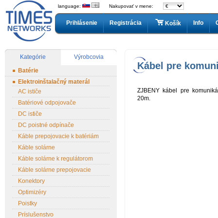
language:
Nakupovať v mene:
Prihlásenie
Registrácia
Info
Košík
Kategórie
Výrobcovia
Kábel pre komuni
Batérie
Elektroinštalačný materál
ZJBENY kábel pre komunikác
AC ističe
20m.
Batériové odpojovače
DC ističe
DC poistné odpínače
Káble prepojovacie k batériám
Káble solárne
Káble solárne k regulátorom
Káble solárne prepojovacie
Konektory
Optimizéry
Poistky
Príslušenstvo