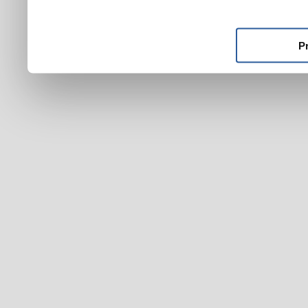
ktoré ste im poskytli alebo
používali ich služby.
P