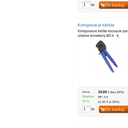
ks
(Do košíka)
Krimpovacie kliešte
Krimpovacie klešte lisovacie pre
solárne konektory MC4 - 4,
34,00
Cena:
€ (bez DPH)
Skladom
RP: 0 €
43 ks
41,82 € (s DPH)
ks
(Do košíka)