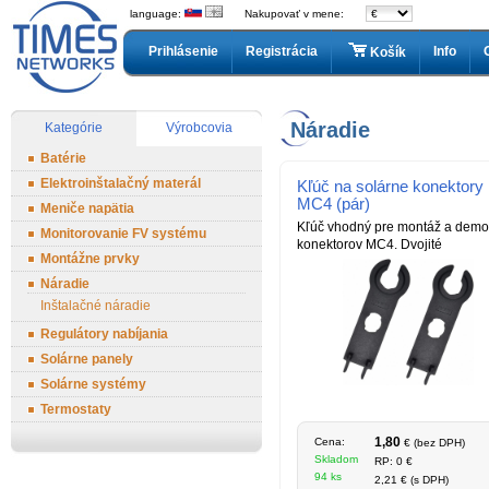
language:
Nakupovať v mene:
Prihlásenie
Registrácia
Info
Košík
Náradie
Kategórie
Výrobcovia
Batérie
Elektroinštalačný materál
Kľúč na solárne konektory
MC4 (pár)
Meniče napätia
Kľúč vhodný pre montáž a demo
Monitorovanie FV systému
konektorov MC4. Dvojité
Montážne prvky
Náradie
Inštalačné náradie
Regulátory nabíjania
Solárne panely
Solárne systémy
Termostaty
1,80
Cena:
€ (bez DPH)
Skladom
RP: 0 €
94 ks
2,21 € (s DPH)