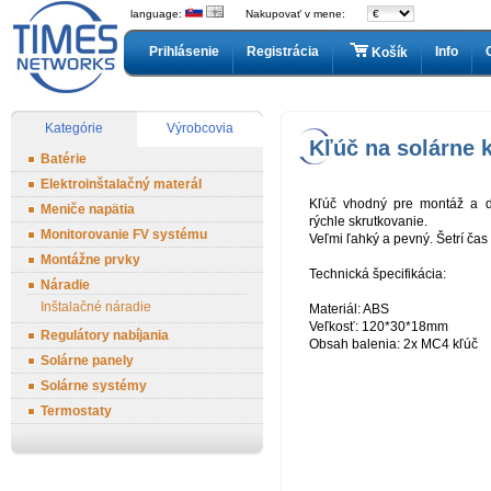
language:
Nakupovať v mene:
Prihlásenie
Registrácia
Info
Košík
Kategórie
Výrobcovia
Kľúč na solárne 
Batérie
Elektroinštalačný materál
Kľúč vhodný pre montáž a d
Meniče napätia
rýchle skrutkovanie.
Monitorovanie FV systému
Veľmi ľahký a pevný. Šetrí čas a
Montážne prvky
Technická špecifikácia:
Náradie
Inštalačné náradie
Materiál: ABS
Veľkosť: 120*30*18mm
Regulátory nabíjania
Obsah balenia: 2x MC4 kľúč
Solárne panely
Solárne systémy
Termostaty