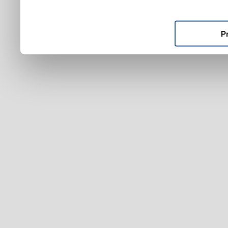
ktoré ste im poskytli alebo
používali ich služby.
P