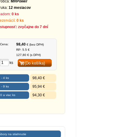
robca:
MHPower
ruka:
12 mesiacov
ladom:
0 ks
rezervácií:
0 ks
stupnosť: zvyčajne do 7 dní
98,40
Cena:
€ (bez DPH)
RP: 5.5 €
127,80 € (s DPH)
ks
(Do košíka)
98,40 €
 - 4 ks
95,94 €
 - 9 ks
94,30 €
0 a viac ks
bory na stiahnutie