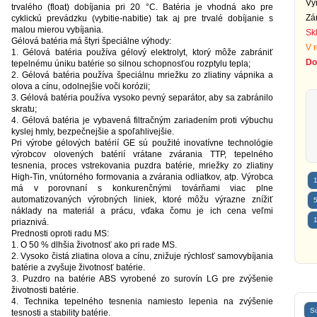
Vý
trvalého (float) dobíjania pri 20 °C. Batéria je vhodná ako pre
Zá
cyklickú prevádzku (vybitie-nabitie) tak aj pre trvalé dobíjanie s
malou mierou vybíjania.
Sk
Gélová batéria má štyri špeciálne výhody:
V 
1. Gélová batéria používa gélový elektrolyt, ktorý môže zabrániť
Do
tepelnému úniku batérie so silnou schopnosťou rozptylu tepla;
2. Gélová batéria používa špeciálnu mriežku zo zliatiny vápnika a
olova a cínu, odolnejšie voči korózii;
3. Gélová batéria používa vysoko pevný separátor, aby sa zabránilo
skratu;
4. Gélová batéria je vybavená filtračným zariadením proti výbuchu
kyslej hmly, bezpečnejšie a spoľahlivejšie.
Pri výrobe gélových batérií GE sú použité inovatívne technológie
výrobcov olovených batérií vrátane zvárania TTP, tepelného
tesnenia, proces vstrekovania puzdra batérie, mriežky zo zliatiny
High-Tin, vnútorného formovania a zvárania odliatkov, atp. Výrobca
1
má v porovnaní s konkurenčnými továrňami viac plne
automatizovaných výrobných liniek, ktoré môžu výrazne znížiť
5
náklady na materiál a prácu, vďaka čomu je ich cena veľmi
1
priaznivá.
Prednosti oproti radu MS:
1. O 50 % dlhšia životnosť ako pri rade MS.
2. Vysoko čistá zliatina olova a cínu, znižuje rýchlosť samovybíjania
batérie a zvyšuje životnosť batérie.
3. Puzdro na batérie ABS vyrobené zo surovín LG pre zvýšenie
životnosti batérie.
4. Technika tepelného tesnenia namiesto lepenia na zvýšenie
Sú
tesnosti a stability batérie.