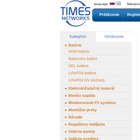
language:
Nakupov
Prihlásenie
Regist
Kategórie
Výrobcovia
Batérie
AGM batérie
Balancéry batérii
GEL batérie
LiFePO4 batérie
LiFePO4 HV úložiská
Elektroinštalačný materál
Meniče napätia
Monitorovanie FV systému
Montážne prvky
Náradie
Regulátory nabíjania
Solárne panely
Solárne systémy