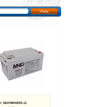
Hľadaj
d:
SBATMHGE65-12