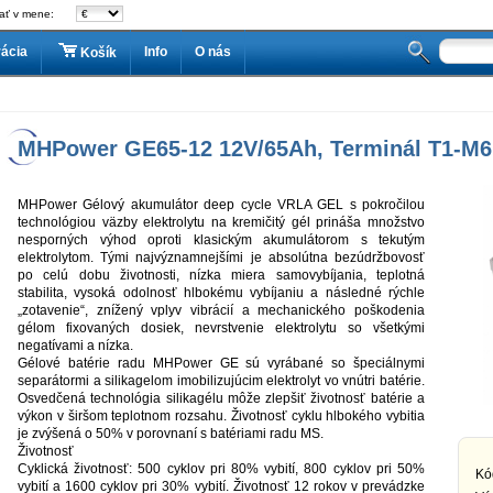
ať v mene:
rácia
Info
O nás
Košík
MHPower GE65-12 12V/65Ah, Terminál T1-M6
MHPower Gélový akumulátor deep cycle VRLA GEL s pokročilou
technológiou väzby elektrolytu na kremičitý gél prináša množstvo
nesporných výhod oproti klasickým akumulátorom s tekutým
elektrolytom. Tými najvýznamnejšími je absolútna bezúdržbovosť
po celú dobu životnosti, nízka miera samovybíjania, teplotná
stabilita, vysoká odolnosť hlbokému vybíjaniu a následné rýchle
„zotavenie“, znížený vplyv vibrácií a mechanického poškodenia
gélom fixovaných dosiek, nevrstvenie elektrolytu so všetkými
negatívami a nízka.
Gélové batérie radu MHPower GE sú vyrábané so špeciálnymi
separátormi a silikagelom imobilizujúcim elektrolyt vo vnútri batérie.
Osvedčená technológia silikagélu môže zlepšiť životnosť batérie a
výkon v širšom teplotnom rozsahu. Životnosť cyklu hlbokého vybitia
je zvýšená o 50% v porovnaní s batériami radu MS.
Životnosť
Cyklická životnosť: 500 cyklov pri 80% vybití, 800 cyklov pri 50%
Kó
vybití a 1600 cyklov pri 30% vybití. Životnosť 12 rokov v prevádzke