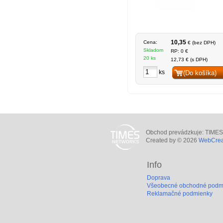
10,35
Cena:
€ (bez DPH)
Skladom
RP: 0 €
20 ks
12,73 € (s DPH)
ks
(Do košíka)
Obchod prevádzkuje: TIMES N
Created by © 2026
WebCreat
Info
Doprava
Všeobecné obchodné podm
Reklamačné podmienky