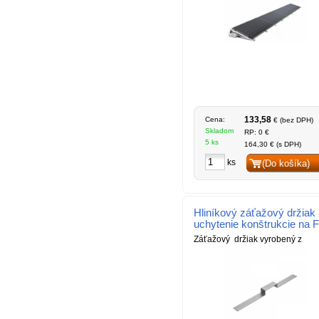
133,58
Cena:
€ (bez DPH)
Skladom
RP: 0 €
5 ks
164,30 € (s DPH)
ks
(Do košíka)
Hliníkový záťažový držiak 
uchytenie konštrukcie na 
Záťažový držiak vyrobený z