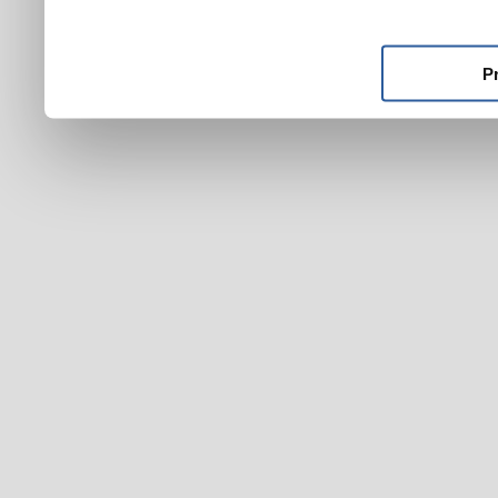
ktoré ste im poskytli alebo
používali ich služby.
P