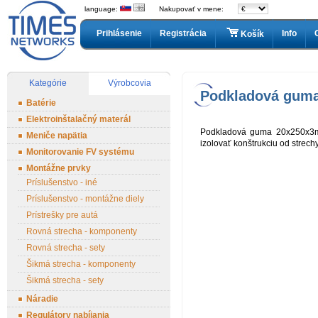
language:
Nakupovať v mene:
Prihlásenie
Registrácia
Info
Košík
Kategórie
Výrobcovia
Podkladová gum
Batérie
Elektroinštalačný materál
Podkladová guma 20x250x3m
Meniče napätia
izolovať konštrukciu od strechy
Monitorovanie FV systému
Montážne prvky
Príslušenstvo - iné
Príslušenstvo - montážne diely
Prístrešky pre autá
Rovná strecha - komponenty
Rovná strecha - sety
Šikmá strecha - komponenty
Šikmá strecha - sety
Náradie
Regulátory nabíjania