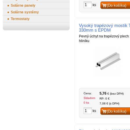
ks
(Do košíka)
Solárne panely
Solárne systémy
Termostaty
Vysoký trapézový mostík 
330mm s EPDM
Pevný úchyt na trapézový plech 
hliníku
5,76
Cena:
€ (bez DPH)
Skladom
RP: 0 €
0 ks
7,08 € (s DPH)
ks
(Do košíka)