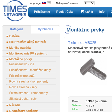
language:
Nakupovať v mene:
Prihlásenie
Registrácia
Info
Košík
Montážne prvky
Kategórie
Výrobcovia
Batérie
Elektroinštalačný materál
T-skrutka M8X25
Meniče napätia
Kladivková skrutka je vyrobená 
nerezovej ocele, skrutka je
Monitorovanie FV systému
Montážne prvky
Príslušenstvo - iné
Príslušenstvo - montážne diely
Prístrešky pre autá
Rovná strecha - komponenty
Rovná strecha - sety
Šikmá strecha - komponenty
Šikmá strecha - sety
0,39
Cena:
€ (bez DPH)
Náradie
Skladom
RP: 0 €
70 ks
0,48 € (s DPH)
Regulátory nabíjania