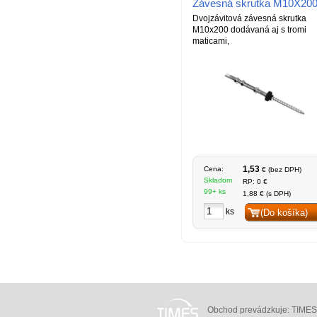
Závesná skrutka M10X20
Dvojzávitová závesná skrutka
M10x200 dodávaná aj s tromi
maticami,
1,53
Cena:
€ (bez DPH)
Skladom
RP: 0 €
99+ ks
1,88 € (s DPH)
ks
(Do košíka)
Obchod prevádzkuje: TIMES N