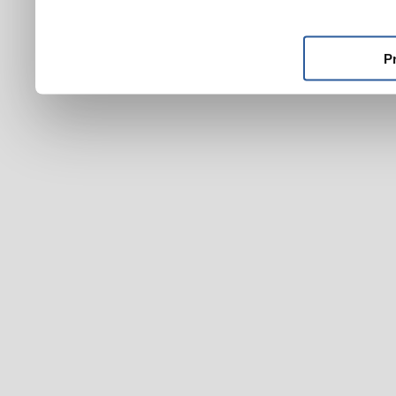
ktoré ste im poskytli alebo
používali ich služby.
P