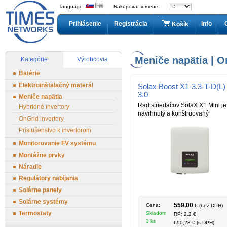
language:
Nakupovať v mene:
Prihlásenie
Registrácia
Info
Košík
Meniče napätia | O
Kategórie
Výrobcovia
Batérie
Elektroinštalačný materál
Solax Boost X1-3.3-T-D(L) 
3.0
Meniče napätia
Rad striedačov SolaX X1 Mini je
Hybridné invertory
navrhnutý a konštruovaný
OnGrid invertory
Príslušenstvo k invertorom
Monitorovanie FV systému
Montážne prvky
Náradie
Regulátory nabíjania
Solárne panely
Solárne systémy
559,00
Cena:
€ (bez DPH)
Termostaty
Skladom
RP: 2.2 €
3 ks
690,28 € (s DPH)