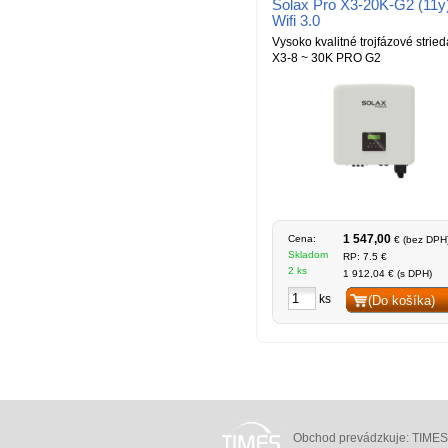
Solax Pro X3-20K-G2 (11y)
Wifi 3.0
Vysoko kvalitné trojfázové strie
X3-8 ~ 30K PRO G2
1 547,00
Cena:
€ (bez DPH
Skladom
RP: 7.5 €
2 ks
1 912,04 € (s DPH)
ks
(Do košíka)
Obchod prevádzkuje: TIMES N