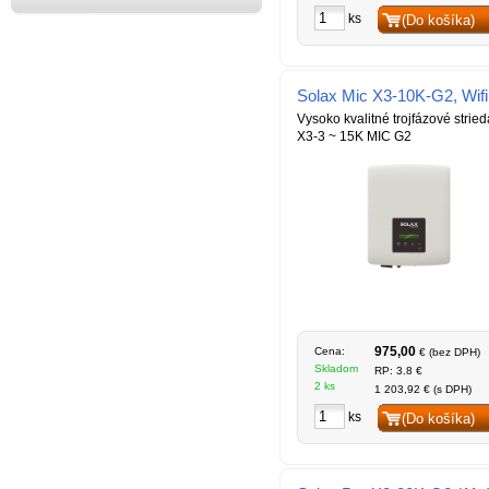
ks
(Do košíka)
Solax Mic X3-10K-G2, Wifi
Vysoko kvalitné trojfázové strie
X3-3 ~ 15K MIC G2
975,00
Cena:
€ (bez DPH)
Skladom
RP: 3.8 €
2 ks
1 203,92 € (s DPH)
ks
(Do košíka)