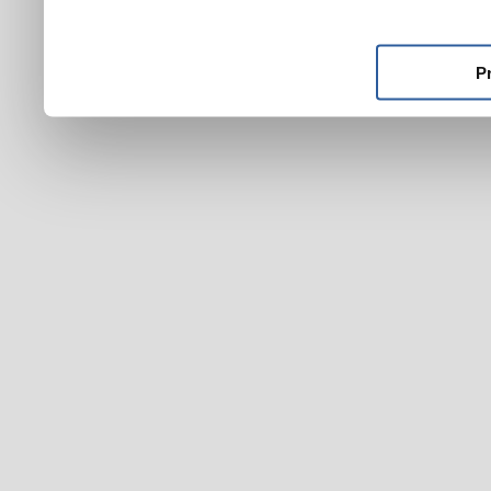
ktoré ste im poskytli alebo
používali ich služby.
P